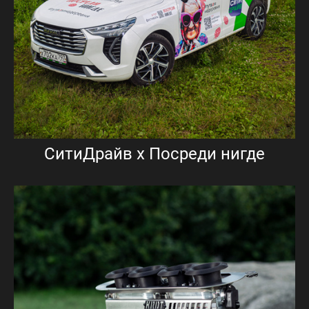
СитиДрайв х Посреди нигде