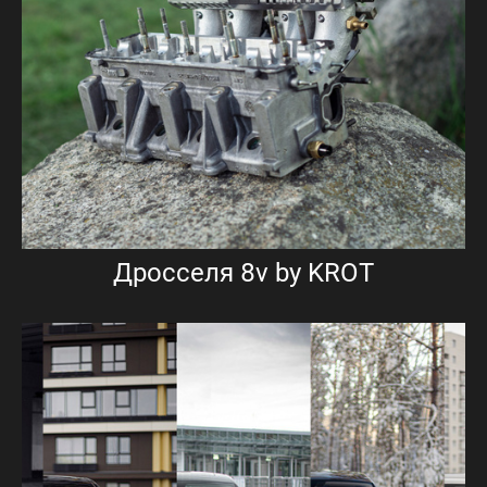
Дросселя 8v by KROT